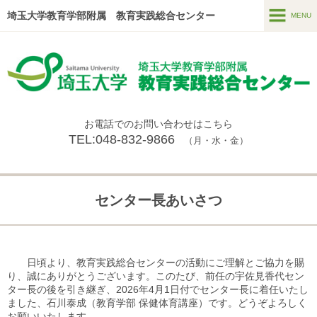
埼玉大学教育学部附属 教育実践総合センター
MENU
MENU
センター長あいさつ
施設概要
お電話でのお問い合わせはこちら
メンバー
TEL:048-832-9866
（月・水・金）
センター事業
今年度の事業✨
センター長あいさつ
センター紀要
センターニュース（過去の活動はこちら）
日頃より、教育実践総合センターの活動にご理解とご協力を賜
アクセス
り、誠にありがとうございます。このたび、前任の宇佐見香代セン
ター長の後を引き継ぎ、
2026
年
4
月
1
日付でセンター長に着任いたし
お問い合わせ
ました、石川泰成（教育学部 保健体育講座）です。どうぞよろしく
お願いいたします。