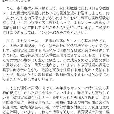
また、本年度の人事異動として、関口睦教授に代わり日吉亨教授
を、また廣瀬悠准教授に代わり松村愛准教授をお迎えしました。お
二人はいずれも埼玉県およびさいたま市において豊富な実務経験を
有しており、高い視座と広い視野をもって、本センターの理念を具
体的な取組へと展開してくださるものと期待しています。ご経歴の
詳細につきましては、メンバー紹介をご覧ください。
さて、本センターは、「教育の臨床の学」という基本理念のも
と、大学と教育現場、さらには学内外の関係諸機関をつなぐ拠点と
して、教育実践に関する理論的かつ実際的な研究と教育を推進して
きました。教員養成および現職教員研修に資するとともに、子ども
たちの学びの場をより豊かに創造し、その成長をめぐる課題の解決
に貢献することを、重要な使命としています。今教育現場の課題と
真摯に向き合いながら、理論と実践を往還する知を創出・発信する
ことで、地域とともに教員養成・教員研修を支える中核的な拠点と
なることを目指してまいります。
こうした理念の実現に向けて、本年度もセンターの特性である実
務的視点を生かした取組を進めてまいります。昨年度より実施して
いる「教育実践総合セミナー」を取り入れた教職大学院科目「教育
実践総合演習」を継続するほか、教員研修および校内研修に関する
調査研究、教育講演会の開催、本学部学生を対象とした調査研究な
どを計画しています。これらの活動を通して、教育現場の実情に根